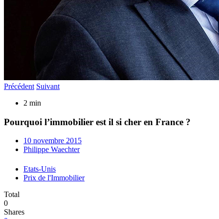
Précédent
Suivant
2 min
Pourquoi l’immobilier est il si cher en France ?
10 novembre 2015
Philippe Waechter
Etats-Unis
Prix de l'Immobilier
Total
0
Shares