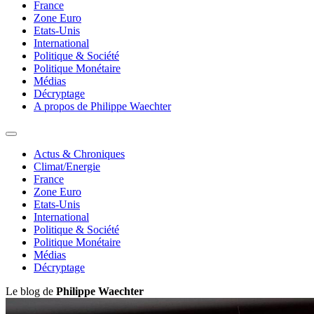
France
Zone Euro
Etats-Unis
International
Politique & Société
Politique Monétaire
Médias
Décryptage
A propos de Philippe Waechter
Actus & Chroniques
Climat/Energie
France
Zone Euro
Etats-Unis
International
Politique & Société
Politique Monétaire
Médias
Décryptage
Le blog de
Philippe Waechter